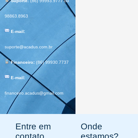
Suporte:
(86) 99993.9777 ou
98863.8963
E-mail:
suporte
@
acadus.com.br
Financeiro:
(86) 99930.7737
E-mail:
financeiro.acadus
@
gmail.com
Entre em
Onde
contato
estamos?